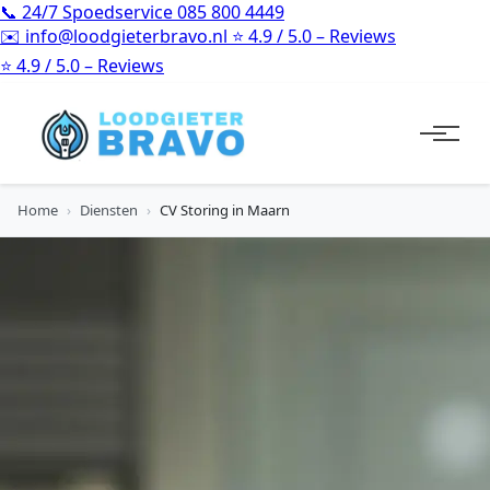
📞
24/7 Spoedservice
085 800 4449
✉️
info@loodgieterbravo.nl
⭐
4.9 / 5.0 – Reviews
⭐
4.9 / 5.0 – Reviews
Home
›
Diensten
›
CV Storing in Maarn