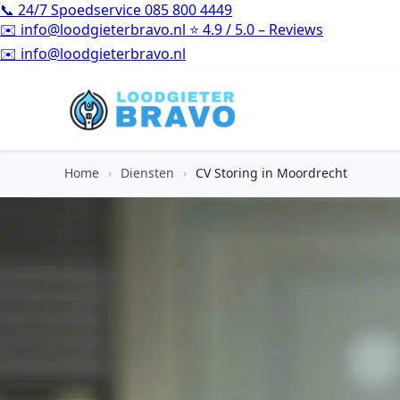
📞
24/7 Spoedservice
085 800 4449
✉️
info@loodgieterbravo.nl
⭐
4.9 / 5.0 – Reviews
⭐
4.9 / 5.0 – Reviews
Home
›
Diensten
›
CV Storing in Moordrecht