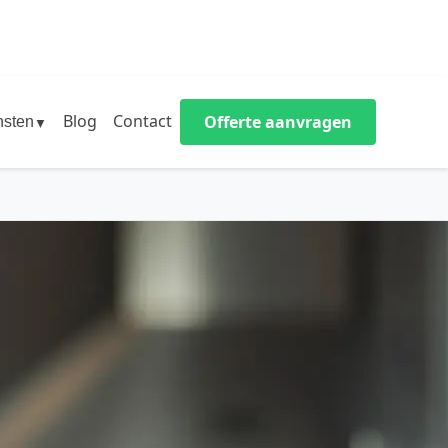
Blog
Contact
Offerte aanvragen
nsten
▼