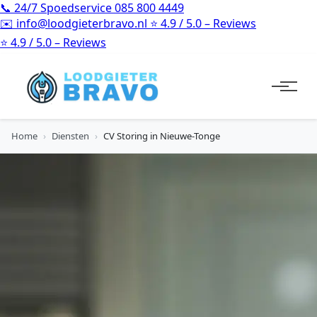
📞
24/7 Spoedservice
085 800 4449
✉️
info@loodgieterbravo.nl
⭐
4.9 / 5.0 – Reviews
⭐
4.9 / 5.0 – Reviews
Home
›
Diensten
›
CV Storing in Nieuwe-Tonge