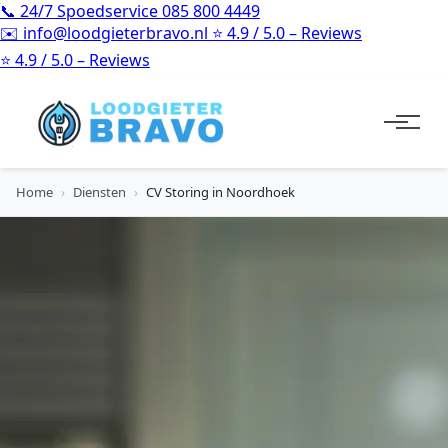
📞
24/7 Spoedservice
085 800 4449
✉️
info@loodgieterbravo.nl
⭐
4.9 / 5.0 – Reviews
⭐
4.9 / 5.0 – Reviews
Home
›
Diensten
›
CV Storing in Noordhoek