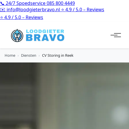
📞
24/7 Spoedservice
085 800 4449
✉️
info@loodgieterbravo.nl
⭐
4.9 / 5.0 – Reviews
⭐
4.9 / 5.0 – Reviews
Home
›
Diensten
›
CV Storing in Reek