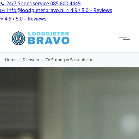
📞
24/7 Spoedservice
085 800 4449
✉️
info@loodgieterbravo.nl
⭐
4.9 / 5.0 – Reviews
⭐
4.9 / 5.0 – Reviews
Home
›
Diensten
›
CV Storing in Sassenheim