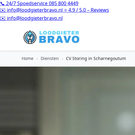
📞
24/7 Spoedservice
085 800 4449
✉️
info@loodgieterbravo.nl
⭐
4.9 / 5.0 – Reviews
⭐
4.9 / 5.0 – Reviews
Home
›
Diensten
›
CV Storing in Scharnegoutum