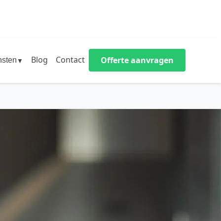
Blog
Contact
Offerte aanvragen
nsten
▼