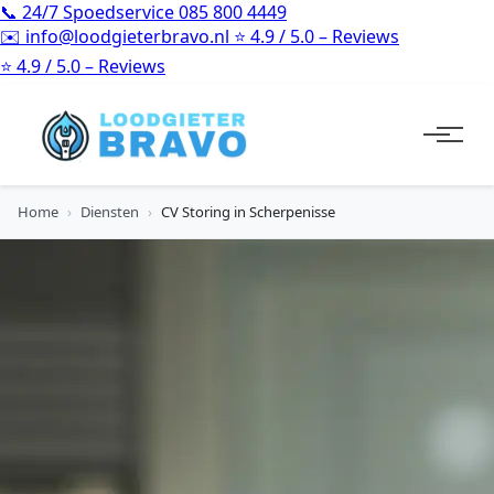
📞
24/7 Spoedservice
085 800 4449
✉️
info@loodgieterbravo.nl
⭐
4.9 / 5.0 – Reviews
⭐
4.9 / 5.0 – Reviews
Home
›
Diensten
›
CV Storing in Scherpenisse