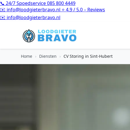
📞
24/7 Spoedservice
085 800 4449
✉️
info@loodgieterbravo.nl
⭐
4.9 / 5.0 – Reviews
⭐
4.9 / 5.0 – Reviews
Home
›
Diensten
›
CV Storing in Sint-Hubert