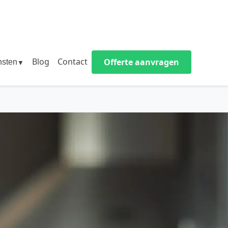
Blog
Contact
Offerte aanvragen
nsten
▼