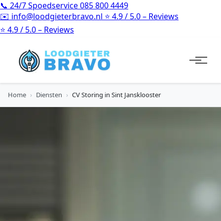
📞
24/7 Spoedservice
085 800 4449
✉️
info@loodgieterbravo.nl
⭐
4.9 / 5.0 – Reviews
⭐
4.9 / 5.0 – Reviews
Home
›
Diensten
›
CV Storing in Sint Jansklooster