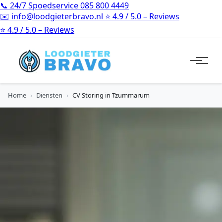
📞
24/7 Spoedservice
085 800 4449
✉️
info@loodgieterbravo.nl
⭐
4.9 / 5.0 – Reviews
⭐
4.9 / 5.0 – Reviews
Home
›
Diensten
›
CV Storing in Tzummarum