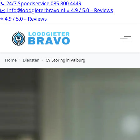
📞
24/7 Spoedservice
085 800 4449
✉️
info@loodgieterbravo.nl
⭐
4.9 / 5.0 – Reviews
⭐
4.9 / 5.0 – Reviews
Home
›
Diensten
›
CV Storing in Valburg