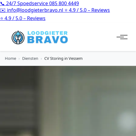
📞
24/7 Spoedservice
085 800 4449
✉️
info@loodgieterbravo.nl
⭐
4.9 / 5.0 – Reviews
⭐
4.9 / 5.0 – Reviews
Home
›
Diensten
›
CV Storing in Vessem