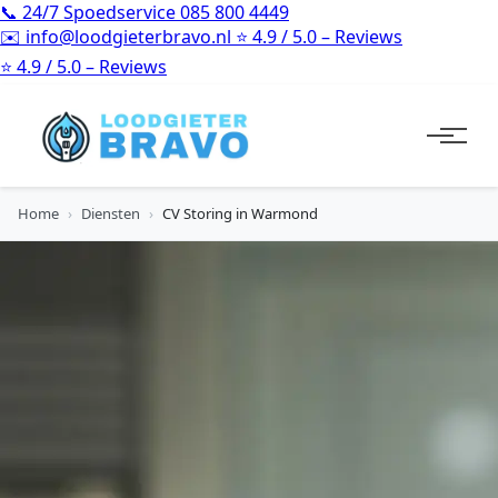
📞
24/7 Spoedservice
085 800 4449
✉️
info@loodgieterbravo.nl
⭐
4.9 / 5.0 – Reviews
⭐
4.9 / 5.0 – Reviews
Home
›
Diensten
›
CV Storing in Warmond