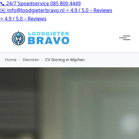
📞
24/7 Spoedservice
085 800 4449
✉️
info@loodgieterbravo.nl
⭐
4.9 / 5.0 – Reviews
⭐
4.9 / 5.0 – Reviews
Home
›
Diensten
›
CV Storing in Wijchen