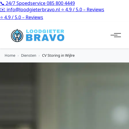
📞
24/7 Spoedservice
085 800 4449
✉️
info@loodgieterbravo.nl
⭐
4.9 / 5.0 – Reviews
⭐
4.9 / 5.0 – Reviews
Home
›
Diensten
›
CV Storing in Wijlre