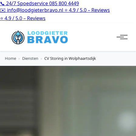
📞
24/7 Spoedservice
085 800 4449
✉️
info@loodgieterbravo.nl
⭐
4.9 / 5.0 – Reviews
⭐
4.9 / 5.0 – Reviews
Home
›
Diensten
›
CV Storing in Wolphaartsdijk