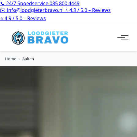
📞
24/7 Spoedservice
085 800 4449
✉️
info@loodgieterbravo.nl
⭐
4.9 / 5.0 – Reviews
⭐
4.9 / 5.0 – Reviews
Home
›
Aalten