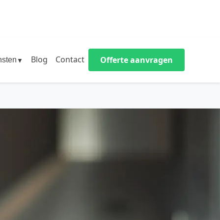
Blog
Contact
Offerte aanvragen
nsten
▼