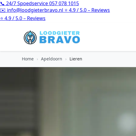
📞
24/7 Spoedservice
057 078 1015
✉️
info@loodgieterbravo.nl
⭐
4.9 / 5.0 – Reviews
⭐
4.9 / 5.0 – Reviews
Home
›
Apeldoorn
›
Lieren