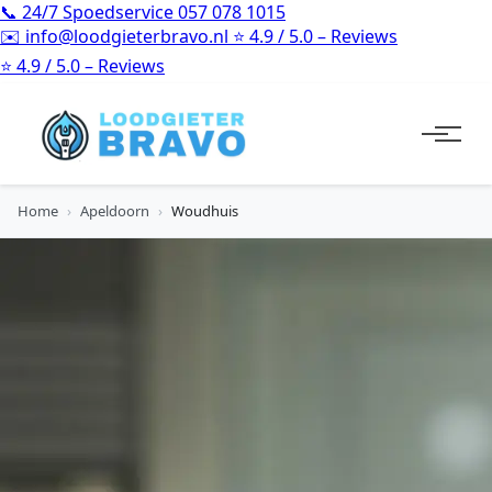
📞
24/7 Spoedservice
057 078 1015
✉️
info@loodgieterbravo.nl
⭐
4.9 / 5.0 – Reviews
⭐
4.9 / 5.0 – Reviews
Home
›
Apeldoorn
›
Woudhuis