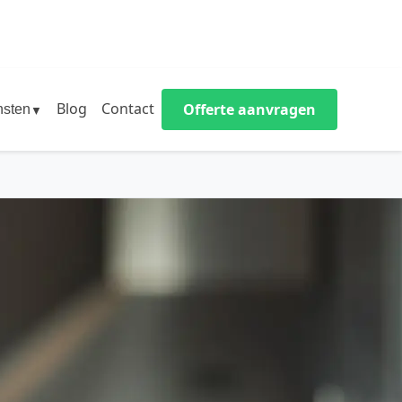
Blog
Contact
Offerte aanvragen
nsten
▼