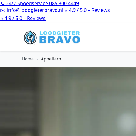
📞
24/7 Spoedservice
085 800 4449
✉️
info@loodgieterbravo.nl
⭐
4.9 / 5.0 – Reviews
⭐
4.9 / 5.0 – Reviews
Home
›
Appeltern