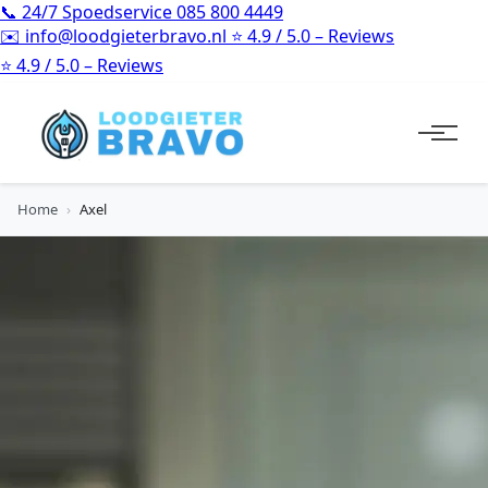
📞
24/7 Spoedservice
085 800 4449
✉️
info@loodgieterbravo.nl
⭐
4.9 / 5.0 – Reviews
⭐
4.9 / 5.0 – Reviews
Home
›
Axel