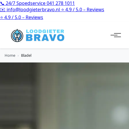
📞
24/7 Spoedservice
041 278 1011
✉️
info@loodgieterbravo.nl
⭐
4.9 / 5.0 – Reviews
⭐
4.9 / 5.0 – Reviews
Home
›
Bladel