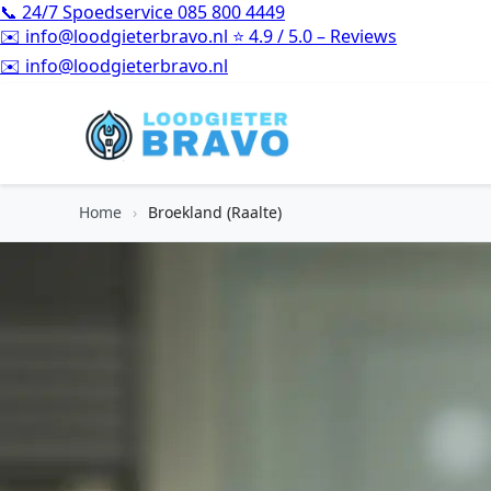
📞
24/7 Spoedservice
085 800 4449
✉️
info@loodgieterbravo.nl
⭐
4.9 / 5.0 – Reviews
⭐
4.9 / 5.0 – Reviews
Home
›
Broekland (Raalte)