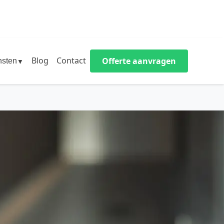
Blog
Contact
Offerte aanvragen
nsten
▼