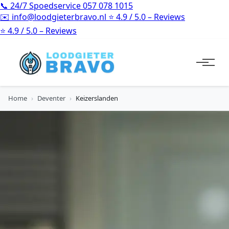
📞
24/7 Spoedservice
057 078 1015
✉️
info@loodgieterbravo.nl
⭐
4.9 / 5.0 – Reviews
⭐
4.9 / 5.0 – Reviews
Home
›
Deventer
›
Keizerslanden