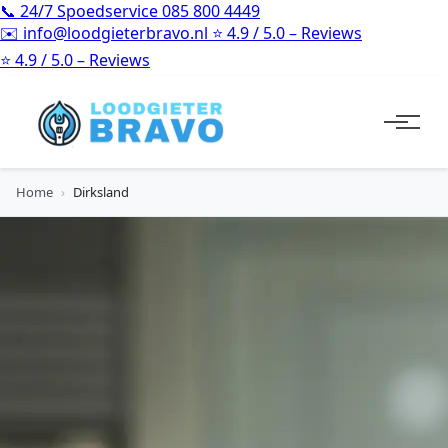
📞
24/7 Spoedservice
085 800 4449
✉️
info@loodgieterbravo.nl
⭐
4.9 / 5.0 – Reviews
⭐
4.9 / 5.0 – Reviews
Home
›
Dirksland