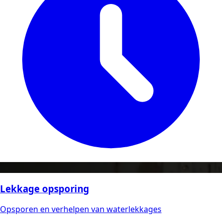
Lekkage opsporing
Opsporen en verhelpen van waterlekkages