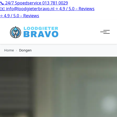
📞
24/7 Spoedservice
013 781 0029
✉️
info@loodgieterbravo.nl
⭐
4.9 / 5.0 – Reviews
⭐
4.9 / 5.0 – Reviews
Home
›
Dongen