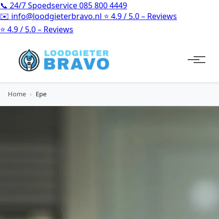
📞
24/7 Spoedservice
085 800 4449
✉️
info@loodgieterbravo.nl
⭐
4.9 / 5.0 – Reviews
⭐
4.9 / 5.0 – Reviews
Home
›
Epe