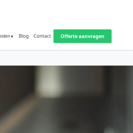
Blog
Contact
Offerte aanvragen
nsten
▼