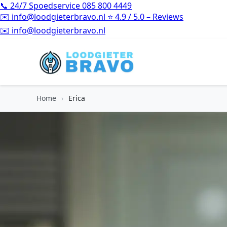
📞
24/7 Spoedservice
085 800 4449
✉️
info@loodgieterbravo.nl
⭐
4.9 / 5.0 – Reviews
⭐
4.9 / 5.0 – Reviews
Home
›
Erica