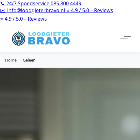
📞
24/7 Spoedservice
085 800 4449
✉️
info@loodgieterbravo.nl
⭐
4.9 / 5.0 – Reviews
⭐
4.9 / 5.0 – Reviews
Home
›
Geleen