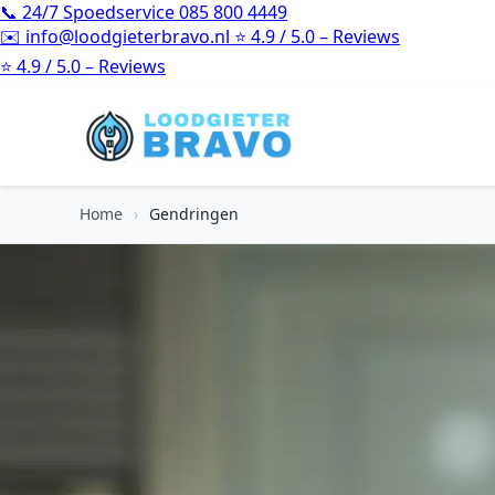
📞
24/7 Spoedservice
085 800 4449
✉️
info@loodgieterbravo.nl
⭐
4.9 / 5.0 – Reviews
⭐
4.9 / 5.0 – Reviews
Home
›
Gendringen