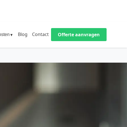
Blog
Contact
Offerte aanvragen
nsten
▼