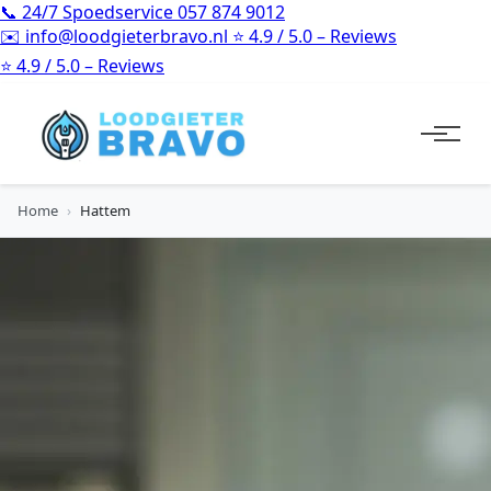
📞
24/7 Spoedservice
057 874 9012
✉️
info@loodgieterbravo.nl
⭐
4.9 / 5.0 – Reviews
⭐
4.9 / 5.0 – Reviews
Home
›
Hattem