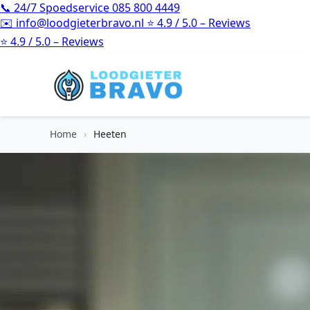
📞
24/7 Spoedservice
085 800 4449
✉️
info@loodgieterbravo.nl
⭐
4.9 / 5.0 – Reviews
⭐
4.9 / 5.0 – Reviews
Home
›
Heeten