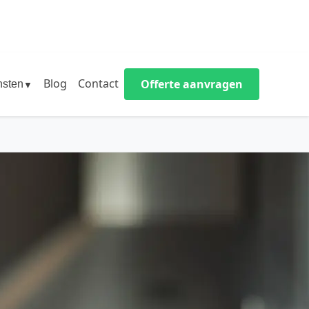
Blog
Contact
Offerte aanvragen
nsten
▼