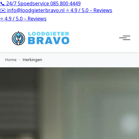
📞
24/7 Spoedservice
085 800 4449
✉️
info@loodgieterbravo.nl
⭐
4.9 / 5.0 – Reviews
⭐
4.9 / 5.0 – Reviews
Home
›
Herkingen