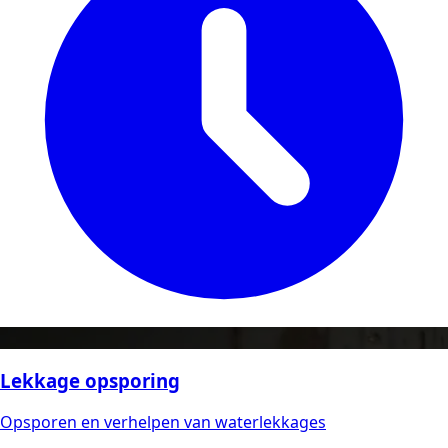
Lekkage opsporing
Opsporen en verhelpen van waterlekkages