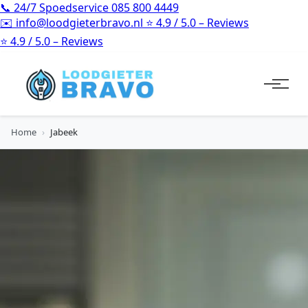
📞
24/7 Spoedservice
085 800 4449
✉️
info@loodgieterbravo.nl
⭐
4.9 / 5.0 – Reviews
⭐
4.9 / 5.0 – Reviews
Home
›
Jabeek