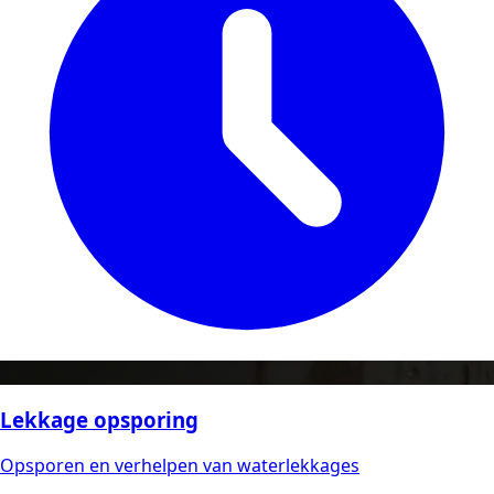
Lekkage opsporing
Opsporen en verhelpen van waterlekkages