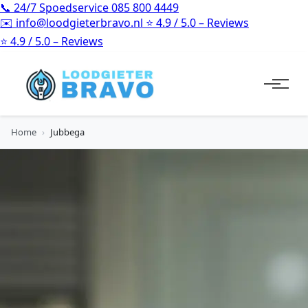
📞
24/7 Spoedservice
085 800 4449
✉️
info@loodgieterbravo.nl
⭐
4.9 / 5.0 – Reviews
⭐
4.9 / 5.0 – Reviews
Home
›
Jubbega