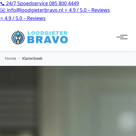
📞
24/7 Spoedservice
085 800 4449
✉️
info@loodgieterbravo.nl
⭐
4.9 / 5.0 – Reviews
⭐
4.9 / 5.0 – Reviews
Home
›
Klarenbeek