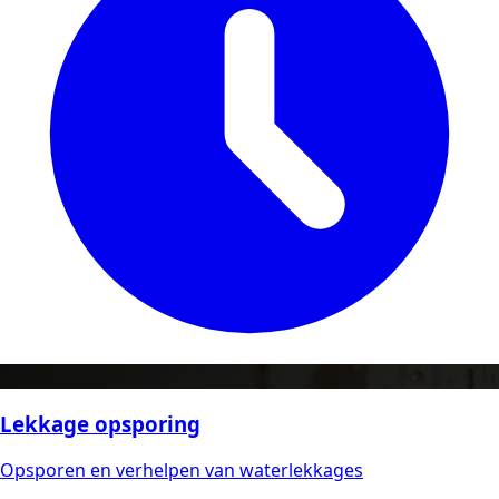
Lekkage opsporing
Opsporen en verhelpen van waterlekkages