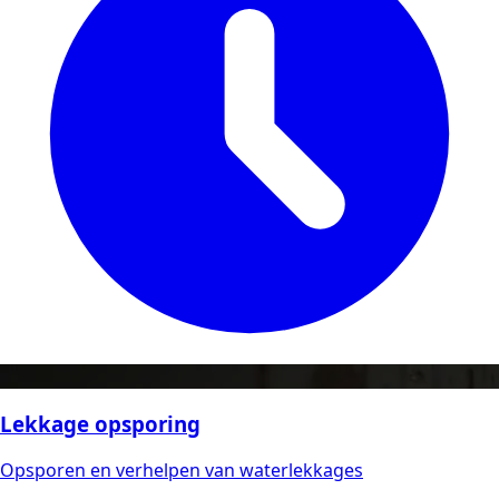
Lekkage opsporing
Opsporen en verhelpen van waterlekkages