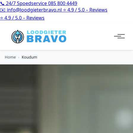
📞
24/7 Spoedservice
085 800 4449
✉️
info@loodgieterbravo.nl
⭐
4.9 / 5.0 – Reviews
⭐
4.9 / 5.0 – Reviews
Home
›
Koudum