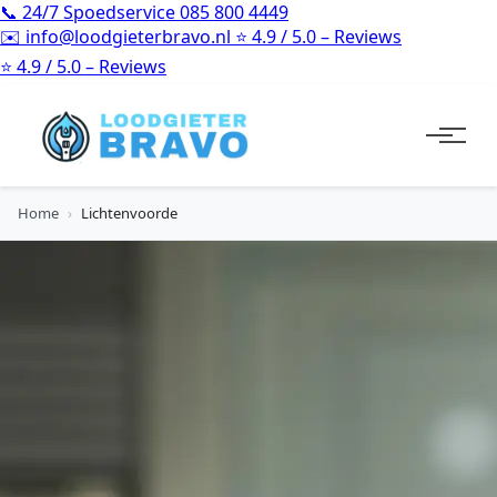
📞
24/7 Spoedservice
085 800 4449
✉️
info@loodgieterbravo.nl
⭐
4.9 / 5.0 – Reviews
⭐
4.9 / 5.0 – Reviews
Home
›
Lichtenvoorde