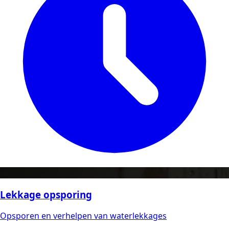
Lekkage opsporing
Opsporen en verhelpen van waterlekkages