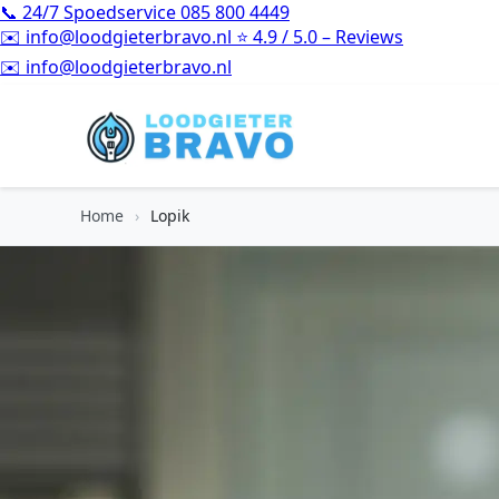
📞
24/7 Spoedservice
085 800 4449
✉️
info@loodgieterbravo.nl
⭐
4.9 / 5.0 – Reviews
⭐
4.9 / 5.0 – Reviews
Home
›
Lopik