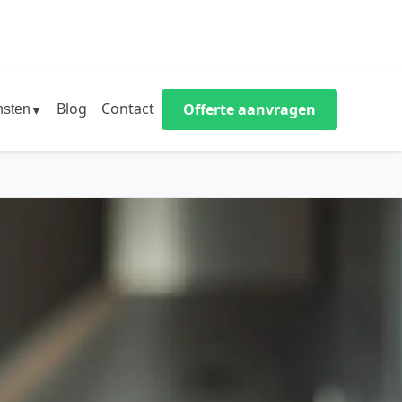
Blog
Contact
Offerte aanvragen
nsten
▼