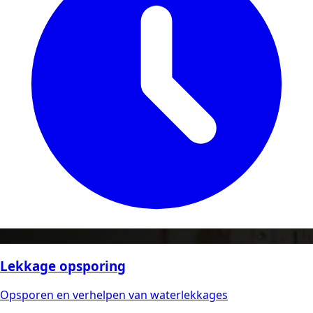
Lekkage opsporing
Opsporen en verhelpen van waterlekkages