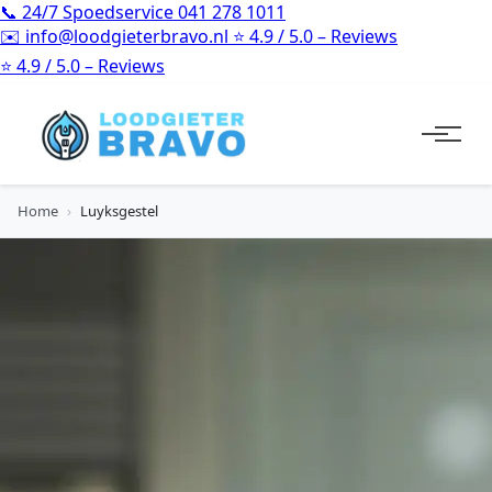
📞
24/7 Spoedservice
041 278 1011
✉️
info@loodgieterbravo.nl
⭐
4.9 / 5.0 – Reviews
⭐
4.9 / 5.0 – Reviews
Home
›
Luyksgestel