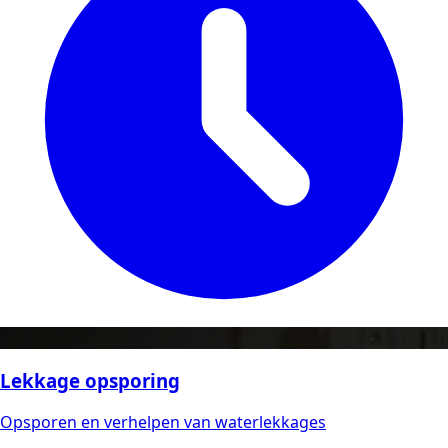
Lekkage opsporing
Opsporen en verhelpen van waterlekkages