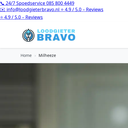
📞
24/7 Spoedservice
085 800 4449
✉️
info@loodgieterbravo.nl
⭐
4.9 / 5.0 – Reviews
⭐
4.9 / 5.0 – Reviews
Home
›
Milheeze