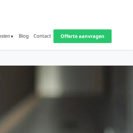
Blog
Contact
Offerte aanvragen
nsten
▼