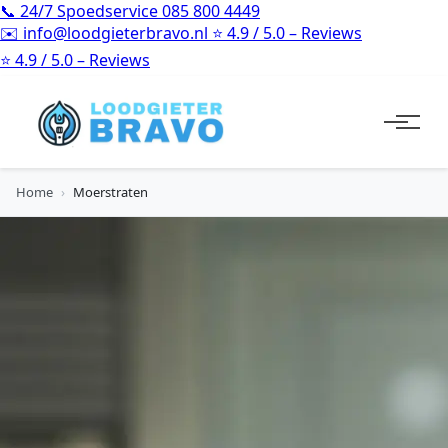
📞
24/7 Spoedservice
085 800 4449
✉️
info@loodgieterbravo.nl
⭐
4.9 / 5.0 – Reviews
⭐
4.9 / 5.0 – Reviews
Home
›
Moerstraten