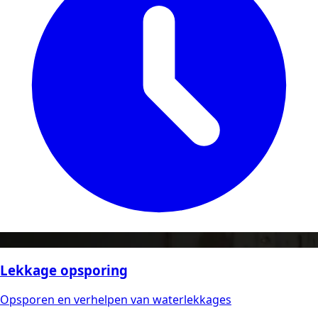
Lekkage opsporing
Opsporen en verhelpen van waterlekkages