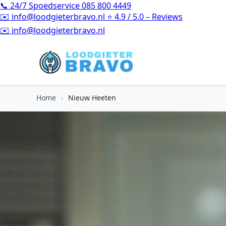
📞
24/7 Spoedservice
085 800 4449
✉️
info@loodgieterbravo.nl
⭐
4.9 / 5.0 – Reviews
⭐
4.9 / 5.0 – Reviews
Home
›
Nieuw Heeten