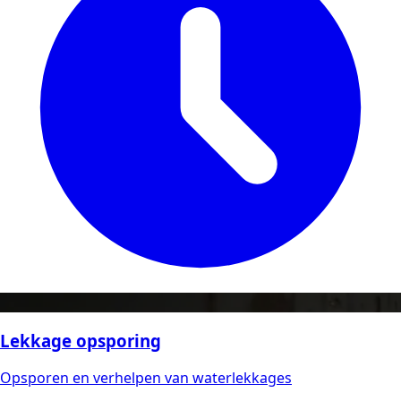
Lekkage opsporing
Opsporen en verhelpen van waterlekkages