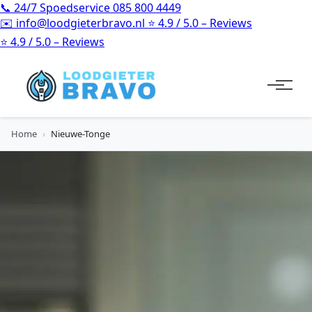
📞
24/7 Spoedservice
085 800 4449
✉️
info@loodgieterbravo.nl
⭐
4.9 / 5.0 – Reviews
⭐
4.9 / 5.0 – Reviews
Home
›
Nieuwe-Tonge