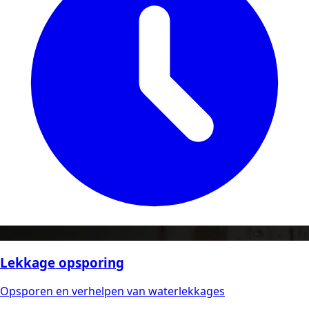
Lekkage opsporing
Opsporen en verhelpen van waterlekkages