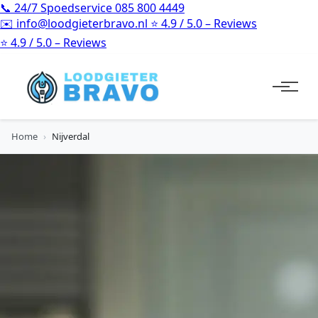
📞
24/7 Spoedservice
085 800 4449
✉️
info@loodgieterbravo.nl
⭐
4.9 / 5.0 – Reviews
⭐
4.9 / 5.0 – Reviews
Home
›
Nijverdal