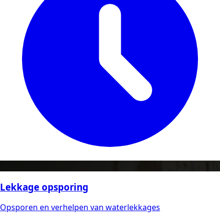
Lekkage opsporing
Opsporen en verhelpen van waterlekkages