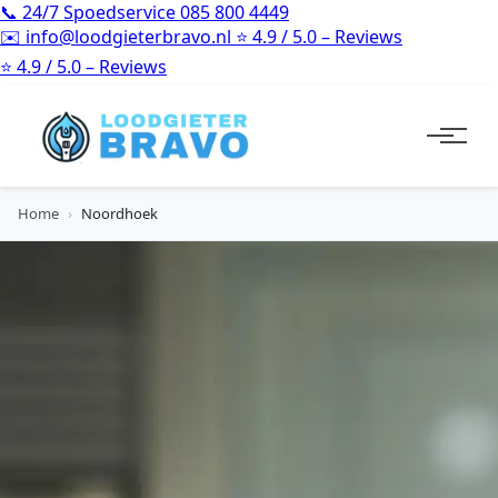
📞
24/7 Spoedservice
085 800 4449
✉️
info@loodgieterbravo.nl
⭐
4.9 / 5.0 – Reviews
⭐
4.9 / 5.0 – Reviews
Home
›
Noordhoek