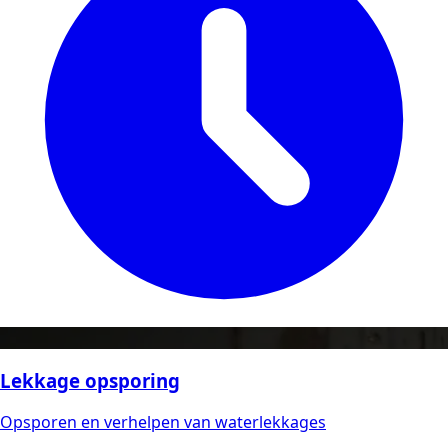
Lekkage opsporing
Opsporen en verhelpen van waterlekkages