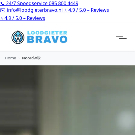
📞
24/7 Spoedservice
085 800 4449
✉️
info@loodgieterbravo.nl
⭐
4.9 / 5.0 – Reviews
⭐
4.9 / 5.0 – Reviews
Home
›
Noordwijk