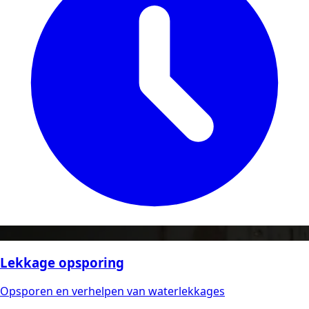
Lekkage opsporing
Opsporen en verhelpen van waterlekkages